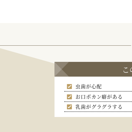
こ
虫歯が心配
お口ポカン癖がある
乳歯がグラグラする